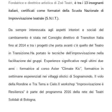
Fondatrice e direttrice artistica di Zoè Teatri,
è tra i 13 insegnanti
italiani,
certificati come formatori della Scuola Nazionale di
Improvvisazione teatrale (S.N.I.T.).
Da sempre interessata agli aspetti interiori e sociali del
cambiamento è stata n
el Consiglio direttivo
di Transition Italia
fino al 201
4
e tra i progetti che porta avanti c’è quello del Teatro
in Transizione.H
a portato le tecniche dell’improvvisazione
nella
facilitazione dei gruppi.
Esperienze significative negli ultimi due
anni :
formatrice al corso Aster “Climate Kic”,
formatrice in
settimane esperenziali nei villaggi olistici di Sognamondo,
I
l volo
della Rondine e Tra Terra e Cielo.Il workshop “Improvvisazione è
Resilienza” è parte del programma 2016 della rete dei Teatri
Solidali di Bol
ogna.