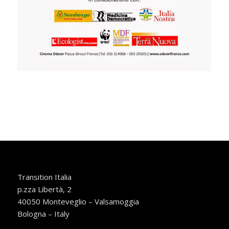
Transition Italia
p.zza Libertà, 2
40050 Monteveglio – Valsamoggia
Bologna – Italy