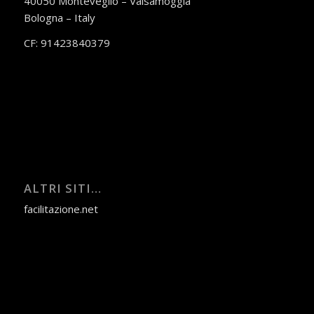
40050 Monteveglio – Valsamoggia
Bologna – Italy
CF: 91423840379
ALTRI SITI…
facilitazione.net