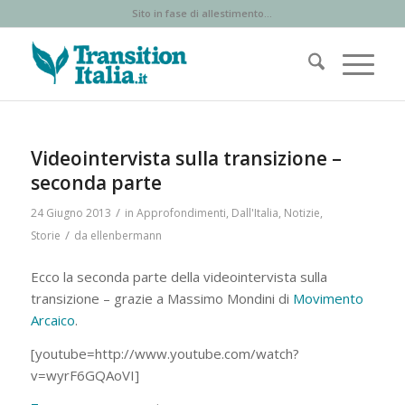
Sito in fase di allestimento...
Videointervista sulla transizione –
seconda parte
/
24 Giugno 2013
in
Approfondimenti
,
Dall'Italia
,
Notizie
,
/
Storie
da
ellenbermann
Ecco la seconda parte della videointervista sulla
transizione – grazie a Massimo Mondini di
Movimento
Arcaico
.
[youtube=http://www.youtube.com/watch?
v=wyrF6GQAoVI]