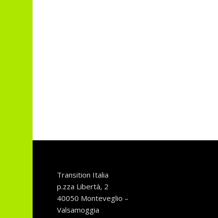
Transition Italia
p.zza Libertà, 2
40050 Monteveglio –
Valsamoggia