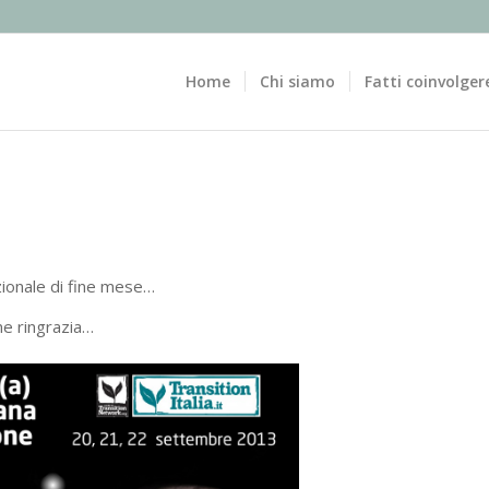
Home
Chi siamo
Fatti coinvolger
azionale di fine mese…
one ringrazia…