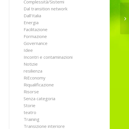
Complessità/Sistemi
Dal transition network
Dall'Italia
Ch
Ni
Energia
Facilitazione
Formazione
Governance
Idee
Incontri e contaminazioni
Notizie
resilienza
RiEconomy
Riqualificazione
Risorse
Senza categoria
Storie
teatro
Training
Transizione interiore