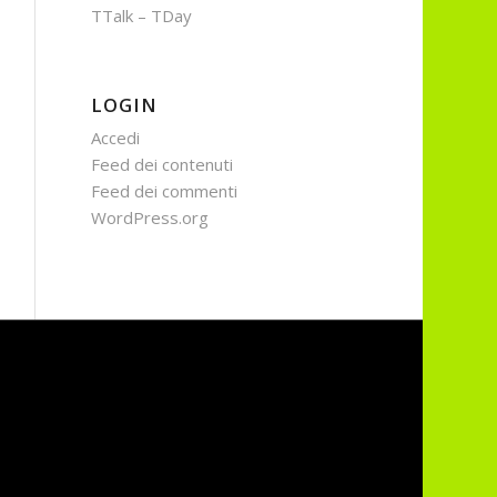
TTalk – TDay
LOGIN
Accedi
Feed dei contenuti
Feed dei commenti
WordPress.org