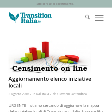
Sito in fase di allestimento...
Aggiornamento elenco iniziative
locali
/
/
2 Agosto 2016
in
Dall'Italia
da
Giovanni Santandrea
URGENTE – stiamo cercando di aggiornare la mappa
delle iniziative locali di Transizione in Italia. Sono partito