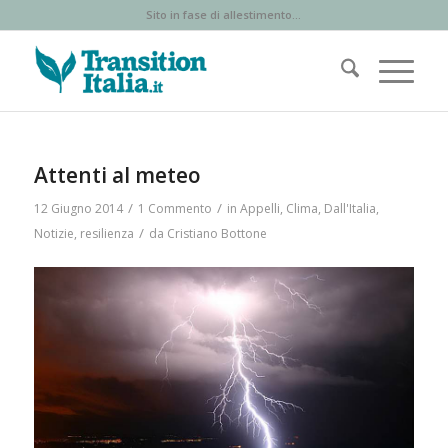
Sito in fase di allestimento...
ha
:
Attenti al meteo
/
/
12 Giugno 2014
1 Commento
in
Appelli
,
Clima
,
Dall'Italia
,
/
Notizie
,
resilienza
da
Cristiano Bottone