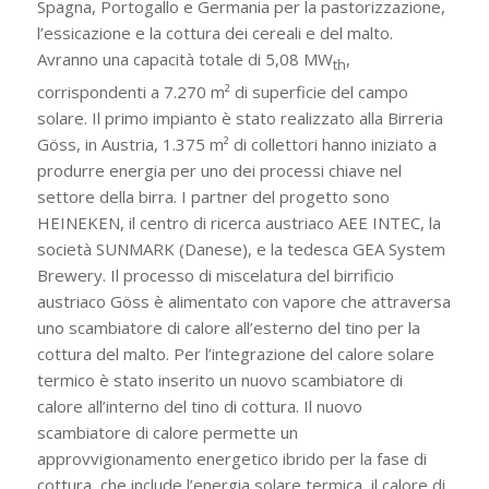
Spagna, Portogallo e Germania per la pastorizzazione,
l’essicazione e la cottura dei cereali e del malto.
Avranno una capacità totale di 5,08 MW
,
th
corrispondenti a 7.270 m² di superficie del campo
solare. Il primo impianto è stato realizzato alla Birreria
Göss, in Austria, 1.375 m² di collettori hanno iniziato a
produrre energia per uno dei processi chiave nel
settore della birra. I partner del progetto sono
HEINEKEN, il centro di ricerca austriaco AEE INTEC, la
società SUNMARK (Danese), e la tedesca GEA System
Brewery. Il processo di miscelatura del birrificio
austriaco Göss è alimentato con vapore che attraversa
uno scambiatore di calore all’esterno del tino per la
cottura del malto. Per l’integrazione del calore solare
termico è stato inserito un nuovo scambiatore di
calore all’interno del tino di cottura. Il nuovo
scambiatore di calore permette un
approvvigionamento energetico ibrido per la fase di
cottura, che include l’energia solare termica, il calore di