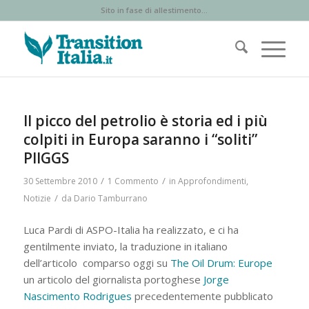
Sito in fase di allestimento...
ha
:
Il picco del petrolio è storia ed i più
colpiti in Europa saranno i “soliti”
PIIGGS
/
/
30 Settembre 2010
1 Commento
in
Approfondimenti
,
/
Notizie
da
Dario Tamburrano
Luca Pardi di ASPO-Italia ha realizzato, e ci ha
gentilmente inviato, la traduzione in italiano
dell’articolo comparso oggi su
The Oil Drum: Europe
un articolo del giornalista portoghese
Jorge
Nascimento Rodrigues
precedentemente pubblicato