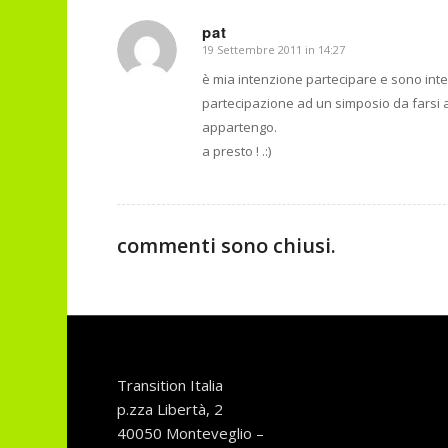
pat
19 Settembre 2011 in 14:27
dice:
è mia intenzione partecipare e sono int
partecipazione ad un simposio da farsi 
appartengo.
a presto ! .:)
commenti sono chiusi.
Transition Italia
p.zza Libertà, 2
40050 Monteveglio –