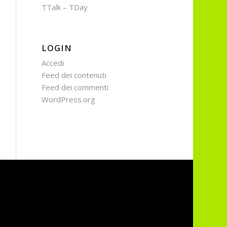
TTalk – TDay
LOGIN
Accedi
Feed dei contenuti
Feed dei commenti
WordPress.org