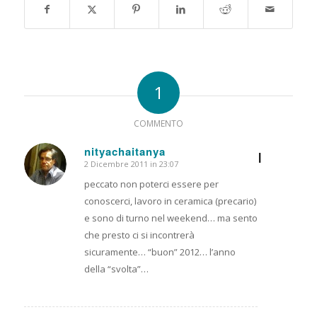
1
COMMENTO
nityachaitanya
I
2 Dicembre 2011 in 23:07
dice:
peccato non poterci essere per
conoscerci, lavoro in ceramica (precario)
e sono di turno nel weekend… ma sento
che presto ci si incontrerà
sicuramente… “buon” 2012… l’anno
della “svolta”…