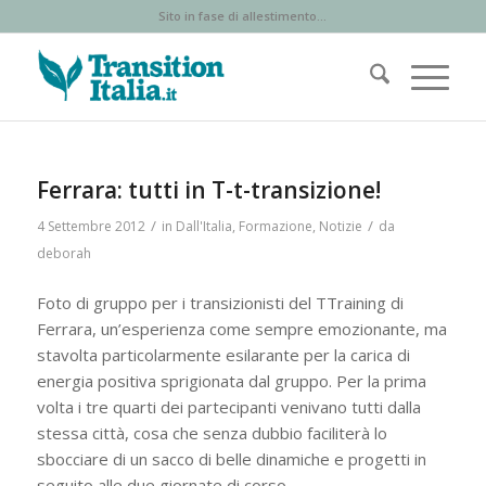
Sito in fase di allestimento...
Ferrara: tutti in T-t-transizione!
/
/
4 Settembre 2012
in
Dall'Italia
,
Formazione
,
Notizie
da
deborah
Foto di gruppo per i transizionisti del TTraining di
Ferrara, un’esperienza come sempre emozionante, ma
stavolta particolarmente esilarante per la carica di
energia positiva sprigionata dal gruppo. Per la prima
volta i tre quarti dei partecipanti venivano tutti dalla
stessa città, cosa che senza dubbio faciliterà lo
sbocciare di un sacco di belle dinamiche e progetti in
seguito alle due giornate di corso.