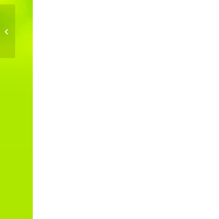
TTraining a Parma dal 22 al 23
giugno