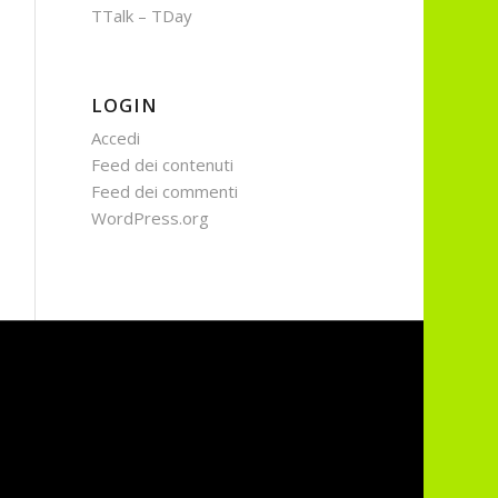
TTalk – TDay
LOGIN
Accedi
Feed dei contenuti
Feed dei commenti
WordPress.org