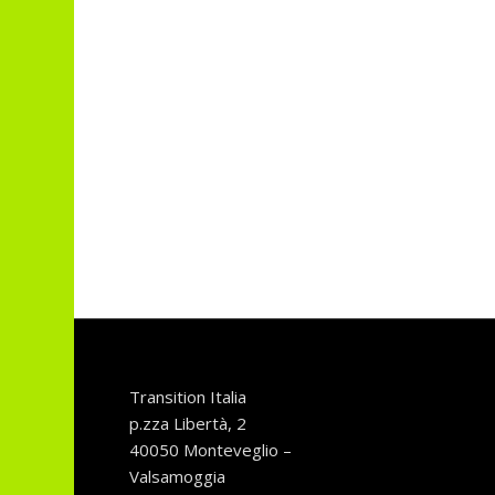
Transition Italia
p.zza Libertà, 2
40050 Monteveglio –
Valsamoggia