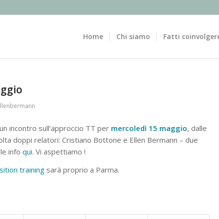
Home
Chi siamo
Fatti coinvolger
aggio
llenbermann
un incontro sull’approccio TT per
mercoledì 15 maggio
, dalle
olta doppi relatori: Cristiano Bottone e Ellen Bermann – due
le info
qui
. Vi aspettiamo !
ition training
sarà proprio a Parma.