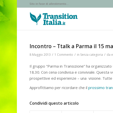
Sito in fase di allestimento...
ha
detto:
Incontro – Ttalk a Parma il 15 m
/
/
/
8 Maggio 2013
1 Commento
in
Senza categoria
da
e
Il gruppo “Parma in Transizione” ha organizzato 
18.30. Con cena condivisa e conviviale. Questa v
prospettive ed esperienze – una visione. Tutte 
Approfittiamo per ricordare che il
prossimo trans
Condividi questo articolo