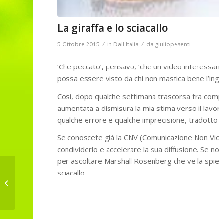
La giraffa e lo sciacallo
/
/
5 Ottobre 2015
in
Dall'Italia
da
giuliopesenti
‘Che peccato’, pensavo, ‘che un video interessa
possa essere visto da chi non mastica bene l’ingl
Così, dopo qualche settimana trascorsa tra compl
aumentata a dismisura la mia stima verso il lavor
qualche errore e qualche imprecisione, tradotto i
Se conoscete già la CNV (Comunicazione Non Vio
condividerlo e accelerare la sua diffusione. Se 
per ascoltare Marshall Rosenberg che ve la spiega 
sciacallo.
Meteo e sicurezza del
territorio