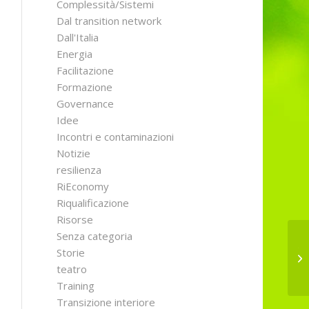
Complessità/Sistemi
Dal transition network
Dall'Italia
Energia
Facilitazione
Formazione
Governance
Idee
Incontri e contaminazioni
Notizie
resilienza
RiEconomy
Riqualificazione
Risorse
Senza categoria
Tr
Storie
ri
teatro
Training
Transizione interiore