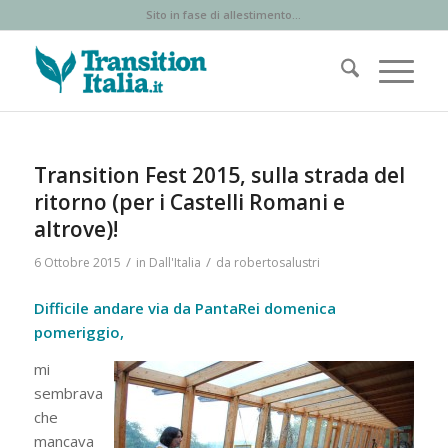
Sito in fase di allestimento...
Transition Fest 2015, sulla strada del
ritorno (per i Castelli Romani e
altrove)!
/
/
6 Ottobre 2015
in
Dall'Italia
da
robertosalustri
Difficile andare via da PantaRei domenica
pomeriggio,
mi
sembrava
che
mancava