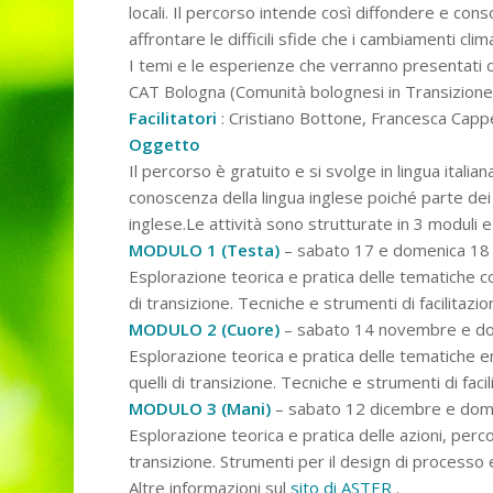
locali. Il percorso intende così diffondere e co
affrontare le difficili sfide che i cambiamenti clim
I temi e le esperienze che verranno presentati d
CAT Bologna (Comunità bolognesi in Transizione
Facilitatori
: Cristiano Bottone, Francesca Cappe
Oggetto
Il percorso è gratuito e si svolge in lingua italia
conoscenza della lingua inglese poiché parte dei 
inglese.
Le attività sono strutturate in 3 moduli e
MODULO 1 (Testa)
– sabato 17 e domenica 18
Esplorazione teorica e pratica delle tematiche co
di transizione. Tecniche e strumenti di facilitazione
MODULO 2 (Cuore)
– sabato 14 novembre e d
Esplorazione teorica e pratica delle tematiche e
quelli di transizione. Tecniche e strumenti di facili
MODULO 3 (Mani)
– sabato 12 dicembre e dom
Esplorazione teorica e pratica delle azioni, perco
transizione. Strumenti per il design di processo e
Altre informazioni sul
sito di ASTER
.