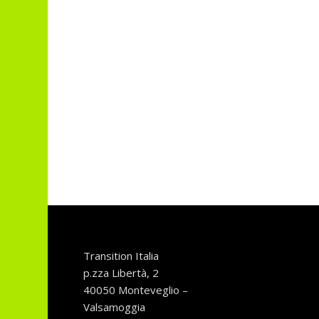
Transition Italia
p.zza Libertà, 2
40050 Monteveglio –
Valsamoggia