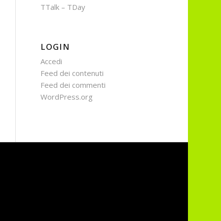
TTalk – TDay
LOGIN
Accedi
Feed dei contenuti
Feed dei commenti
WordPress.org