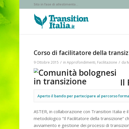
Sito in fase di allestimento...
Corso di facilitatore della transi
/
/
9 Ottobre 2015
in
Approfondimenti
,
Facilitazione
da
M
Il
Aperto il bando per partecipare al percorso format
ASTER, in collaborazione con Transition Italia e 
metodologico “Il Facilitatore della transizione” 
avviamento e gestione dei processi di transizion