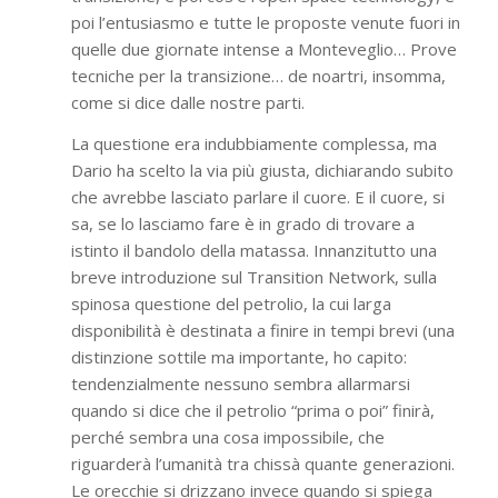
poi l’entusiasmo e tutte le proposte venute fuori in
quelle due giornate intense a Monteveglio… Prove
tecniche per la transizione… de noartri, insomma,
come si dice dalle nostre parti.
La questione era indubbiamente complessa, ma
Dario ha scelto la via più giusta, dichiarando subito
che avrebbe lasciato parlare il cuore. E il cuore, si
sa, se lo lasciamo fare è in grado di trovare a
istinto il bandolo della matassa. Innanzitutto una
breve introduzione sul Transition Network, sulla
spinosa questione del petrolio, la cui larga
disponibilità è destinata a finire in tempi brevi (una
distinzione sottile ma importante, ho capito:
tendenzialmente nessuno sembra allarmarsi
quando si dice che il petrolio “prima o poi” finirà,
perché sembra una cosa impossibile, che
riguarderà l’umanità tra chissà quante generazioni.
Le orecchie si drizzano invece quando si spiega