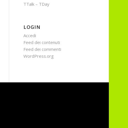
TTalk – TDay
LOGIN
Accedi
Feed dei contenuti
Feed dei commenti
WordPress.org