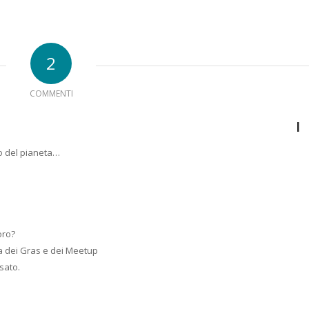
2
COMMENTI
I
o del pianeta…
oro?
 dei Gras e dei Meetup
sato.