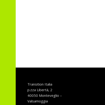
Transition Italia
p.zza Libertà, 2
40050 Monteveglio –
Valsamoggia