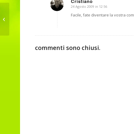
Cristiano
24 Agosto 2009 in 12:56
dice:
Facile, fate diventare la vostra com
Ed e la Transizione
commenti sono chiusi.