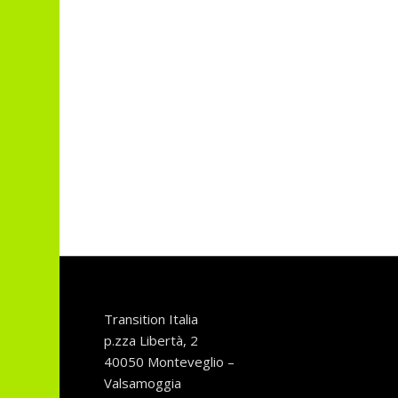
Transition Italia
p.zza Libertà, 2
40050 Monteveglio –
Valsamoggia