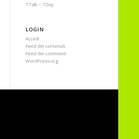
TTalk – TDay
LOGIN
Accedi
Feed dei contenuti
Feed dei commenti
WordPress.org