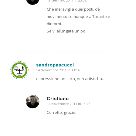
12 Gennaio 2011 in 23:02
dice:
Che meraviglia quei posti, c’è
movimento comunque a Taranto e
dintorni.
Se vi allungate un po…
sandropascucci
14 Novembre 2011 in 13:14
dice:
espressione artistica, non artisticha..
Cristiano
14 Novembre 2011 in 13:45
dice:
Corretto, grazie.