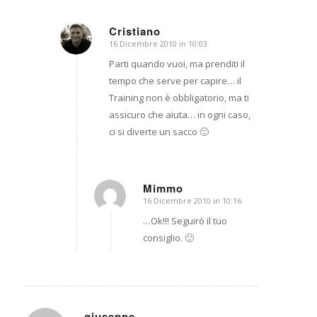
Cristiano
16 Dicembre 2010 in 10:03
dice:
Parti quando vuoi, ma prenditi il
tempo che serve per capire… il
Training non è obbligatorio, ma ti
assicuro che aiuta… in ogni caso,
ci si diverte un sacco 🙂
Mimmo
16 Dicembre 2010 in 10:16
dice:
…Ok!!! Seguirò il tuo
consiglio. 🙂
giuseppe