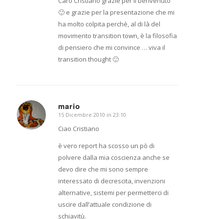
Caro Cristiano grazie per il benvenuto
🙂 e grazie per la presentazione che mi
ha molto colpita perchè, al di là del
movimento transition town, è la filosofia
di pensiero che mi convince … viva il
transition thought 🙂
mario
15 Dicembre 2010 in 23:10
dice:
Ciao Cristiano
è vero report ha scosso un pò di
polvere dalla mia coscienza anche se
devo dire che mi sono sempre
interessato di decrescita, invenzioni
alternative, sistemi per permetterci di
uscire dall’attuale condizione di
schiavitù.