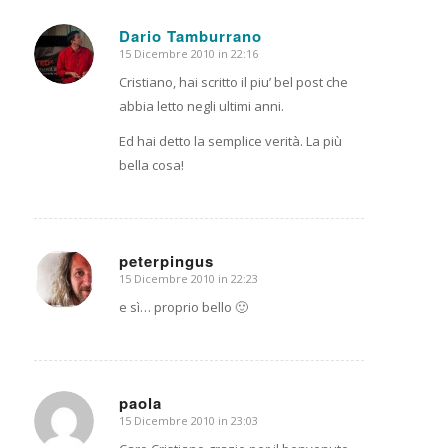
Dario Tamburrano
15 Dicembre 2010 in 22:16
dice:
Cristiano, hai scritto il piu’ bel post che
abbia letto negli ultimi anni.
Ed hai detto la semplice verità. La più
bella cosa!
peterpingus
15 Dicembre 2010 in 22:23
dice:
e sì… proprio bello 🙂
paola
15 Dicembre 2010 in 23:03
dice: