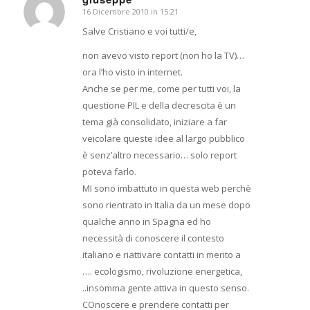
16 Dicembre 2010 in 15:21
dice:
Salve Cristiano e voi tutti/e,
non avevo visto report (non ho la TV)…
ora l’ho visto in internet.
Anche se per me, come per tutti voi, la
questione PIL e della decrescita è un
tema già consolidato, iniziare a far
veicolare queste idee al largo pubblico
è senz’altro necessario… solo report
poteva farlo.
MI sono imbattuto in questa web perchè
sono rientrato in Italia da un mese dopo
qualche anno in Spagna ed ho
necessità di conoscere il contesto
italiano e riattivare contatti in merito a
…. ecologismo, rivoluzione energetica,
..insomma gente attiva in questo senso.
COnoscere e prendere contatti per