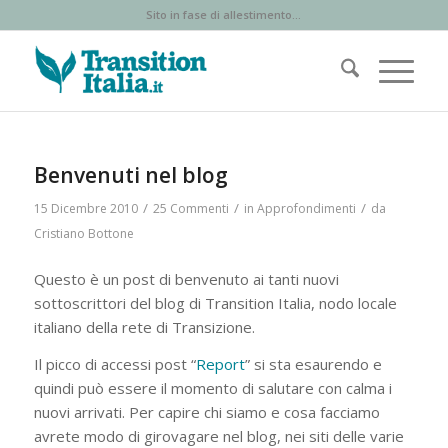
Sito in fase di allestimento...
ha
ha
ha
ha
:
:
:
:
Benvenuti nel blog
/
/
/
15 Dicembre 2010
25 Commenti
in
Approfondimenti
da
Cristiano Bottone
Questo è un post di benvenuto ai tanti nuovi
sottoscrittori del blog di Transition Italia, nodo locale
italiano della rete di Transizione.
Il picco di accessi post “
Report
” si sta esaurendo e
quindi può essere il momento di salutare con calma i
nuovi arrivati. Per capire chi siamo e cosa facciamo
avrete modo di girovagare nel blog, nei siti delle varie