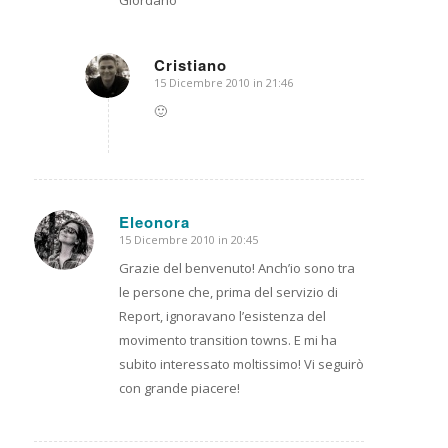
Cristiano
15 Dicembre 2010 in 21:46
dice:
🙂
Eleonora
15 Dicembre 2010 in 20:45
dice:
Grazie del benvenuto! Anch’io sono tra
le persone che, prima del servizio di
Report, ignoravano l’esistenza del
movimento transition towns. E mi ha
subito interessato moltissimo! Vi seguirò
con grande piacere!