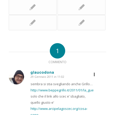
1
COMMENTO
glaucodona
I
29 Gennaio 2011 in 11:02
dice:
sembra si stia svegliando anche Grillo…
http://www.beppegrillo.it/2011/01/la_guerra_delle_mo
solo che il link allo scec e’ sbagliato,
quello giusto e’
http://www.arcipelagoscec.org/cosa-
sono