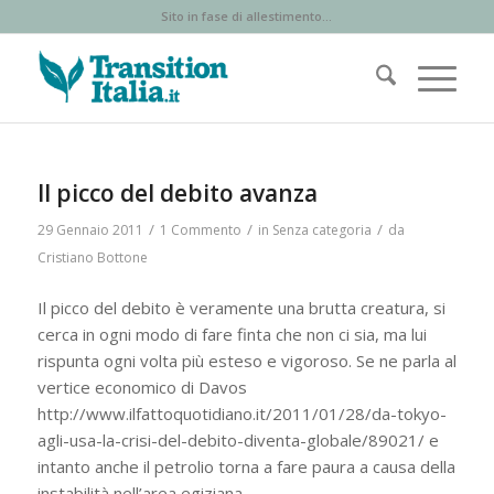
Sito in fase di allestimento...
Il picco del debito avanza
/
/
/
29 Gennaio 2011
1 Commento
in
Senza categoria
da
Cristiano Bottone
Il picco del debito è veramente una brutta creatura, si
cerca in ogni modo di fare finta che non ci sia, ma lui
rispunta ogni volta più esteso e vigoroso. Se ne parla al
vertice economico di Davos
http://www.ilfattoquotidiano.it/2011/01/28/da-tokyo-
agli-usa-la-crisi-del-debito-diventa-globale/89021/ e
intanto anche il petrolio torna a fare paura a causa della
instabilità nell’area egiziana.