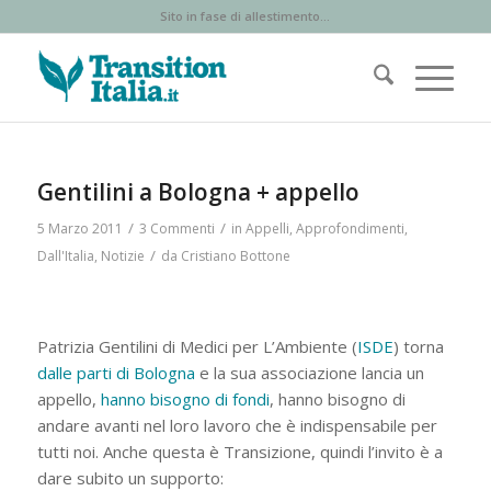
Sito in fase di allestimento...
ha
ha
:
:
Gentilini a Bologna + appello
/
/
5 Marzo 2011
3 Commenti
in
Appelli
,
Approfondimenti
,
/
Dall'Italia
,
Notizie
da
Cristiano Bottone
Patrizia Gentilini di Medici per L’Ambiente (
ISDE
) torna
dalle parti di Bologna
e la sua associazione lancia un
appello,
hanno bisogno di fondi
, hanno bisogno di
andare avanti nel loro lavoro che è indispensabile per
tutti noi. Anche questa è Transizione, quindi l’invito è a
dare subito un supporto: