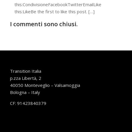
this:CondivisioneFacebookTwitterEmailLike
this:LikeBe the first to like this post. […]
I commenti sono chiusi.
Transition Italia
p.zza Libertà, 2
40050 Monteveglio – Valsamoggia
Bologna – Italy
CF: 91423840379