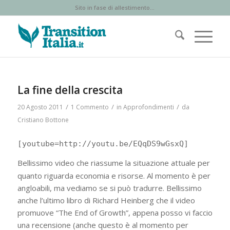
Sito in fase di allestimento...
ha
:
La fine della crescita
/
/
/
20 Agosto 2011
1 Commento
in
Approfondimenti
da
Cristiano Bottone
[youtube=http://youtu.be/EQqDS9wGsxQ]
Bellissimo video che riassume la situazione attuale per
quanto riguarda economia e risorse. Al momento è per
angloabili, ma vediamo se si può tradurre. Bellissimo
anche l’ultimo libro di Richard Heinberg che il video
promuove “The End of Growth”, appena posso vi faccio
una recensione (anche questo è al momento per