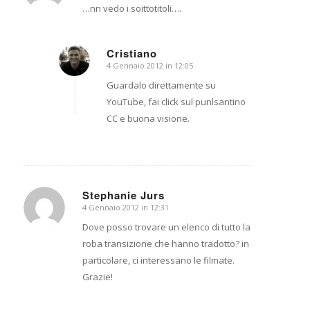
…nn vedo i soittotitoli….
Cristiano
4 Gennaio 2012 in 12:05
dice:
Guardalo direttamente su
YouTube, fai click sul punlsantino
CC e buona visione.
Stephanie Jurs
4 Gennaio 2012 in 12:31
dice:
Dove posso trovare un elenco di tutto la
roba transizione che hanno tradotto? in
particolare, ci interessano le filmate.
Grazie!