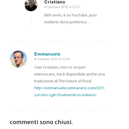
Cristiano
4 Gennaio 2012 in 21:27
dice:
Beh ovvio, è su YouTube, puoi
metterlo dove preferisci…
Emmanuele
8 Gennaio 2012 in 12:41
dice:
Ciao Cristiano, non so se puo’
interessare, ma è disponibile anche una
traduzione di The Future of Food.
http://emmanuelecammarano.com/2011/07/16/film-
sul-cibo-ogm-finalmente-in-italiano/
commenti sono chiusi.