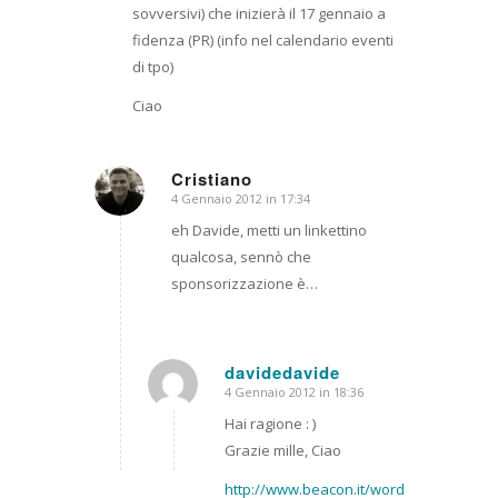
sovversivi) che inizierà il 17 gennaio a
fidenza (PR) (info nel calendario eventi
di tpo)
Ciao
Cristiano
4 Gennaio 2012 in 17:34
dice:
eh Davide, metti un linkettino
qualcosa, sennò che
sponsorizzazione è…
davidedavide
4 Gennaio 2012 in 18:36
dice:
Hai ragione : )
Grazie mille, Ciao
http://www.beacon.it/wordpress/gaspa