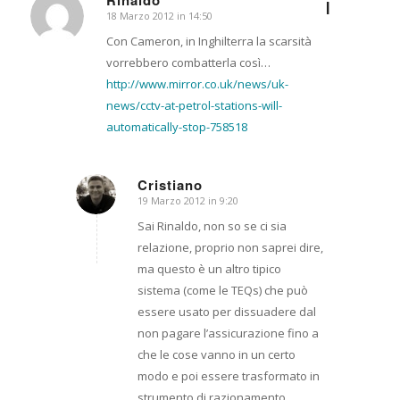
I
18 Marzo 2012 in 14:50
dice:
Con Cameron, in Inghilterra la scarsità
vorrebbero combatterla così…
http://www.mirror.co.uk/news/uk-
news/cctv-at-petrol-stations-will-
automatically-stop-758518
Cristiano
19 Marzo 2012 in 9:20
dice:
Sai Rinaldo, non so se ci sia
relazione, proprio non saprei dire,
ma questo è un altro tipico
sistema (come le TEQs) che può
essere usato per dissuadere dal
non pagare l’assicurazione fino a
che le cose vanno in un certo
modo e poi essere trasformato in
strumento di razionamento