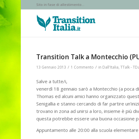
Sito in fase di allestimento...
Transition Talk a Montecchio (P
/
/
13 Gennaio 2013
1 Commento
in
Dall'Italia
,
TTalk - TD
Salve a tutte/i,
venerdì 18 gennaio sarò a Montecchio (a poca dis
Thomas ed alcuni amici hanno organizzato quest
Senigallia e stanno cercando di far partire un’inizi
trovano in zona ad unirsi a loro, insieme è più d
questa potrebbe essere una buona occasione pe
Appuntamento alle 20:00 alla scuola elementare i