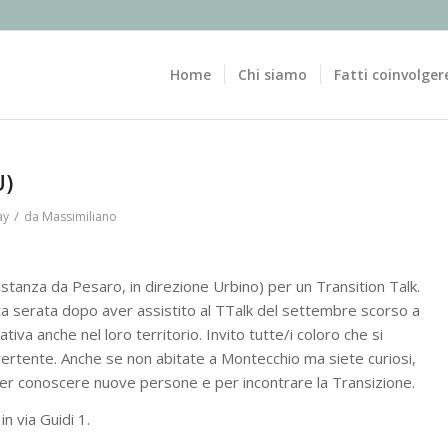
Home
Chi siamo
Fatti coinvolger
U)
/
ay
da
Massimiliano
tanza da Pesaro, in direzione Urbino) per un Transition Talk.
a serata dopo aver assistito al TTalk del settembre scorso a
ativa anche nel loro territorio. Invito tutte/i coloro che si
ivertente. Anche se non abitate a Montecchio ma siete curiosi,
r conoscere nuove persone e per incontrare la Transizione.
n via Guidi 1.