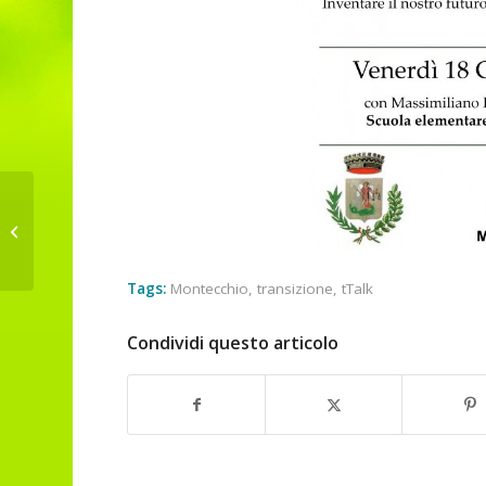
Toscana e fili di paglia
Tags:
Montecchio
,
transizione
,
tTalk
Condividi questo articolo