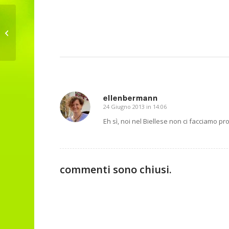
Micro chiacchierata sulla
transizione domani a Siracusa
ellenbermann
24 Giugno 2013 in 14:06
dice:
Eh sì, noi nel Biellese non ci facciamo pr
commenti sono chiusi.