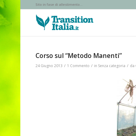
Sito in fase di allestimento...
Corso sul “Metodo Manenti”
/
/
/
24 Giugno 2013
1 Commento
in
Senza categoria
da