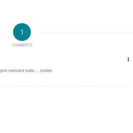
1
COMMENTO
I
oprio mancare nulla …. (smile)