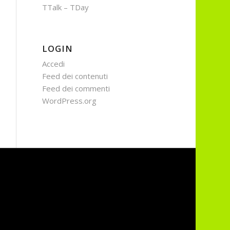
TTalk – TDay
LOGIN
Accedi
Feed dei contenuti
Feed dei commenti
WordPress.org