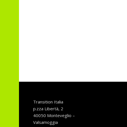
Transition Italia
p.zza Libertà, 2
40050 Monteveglio –
Valsamoggia