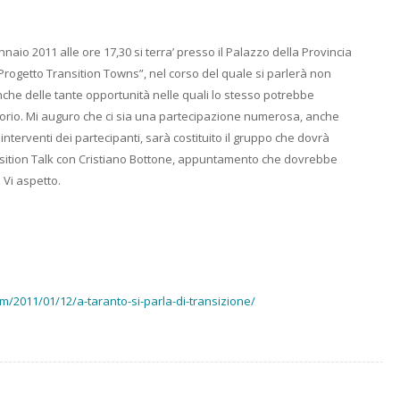
aio 2011 alle ore 17,30 si terra’ presso il Palazzo della Provincia
Il Progetto Transition Towns”, nel corso del quale si parlerà non
che delle tante opportunità nelle quali lo stesso potrebbe
ritorio. Mi auguro che ci sia una partecipazione numerosa, anche
interventi dei partecipanti, sarà costituito il gruppo che dovrà
nsition Talk con Cristiano Bottone, appuntamento che dovrebbe
 Vi aspetto.
om/2011/01/12/a-taranto-si-parla-di-transizione/