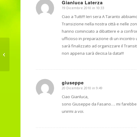
Gianluca Laterza
19 Dicembre 2010 in 10:33
dice:
Ciao a Tutti!!! Ieri sera A Taranto abbia
Transizione nella nostra città e nelle zo
hanno cominciato a dibattere e a confront
ufficioso in preparazione di un incontro 
sarà finalizzato ad organizzare il Trans
non appena sarà decisa la data!!!
Imola (Bo) chiama
giuseppe
20 Dicembre 2010 in 9:49
dice:
Ciao Gianluca,
sono Giuseppe da Fasano…. mi farebbe pi
unirmi a voi.