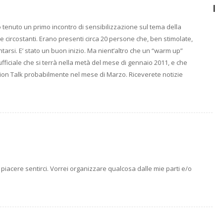
I
mo tenuto un primo incontro di sensibilizzazione sul tema della
ne circostanti. Erano presenti circa 20 persone che, ben stimolate,
arsi. E’ stato un buon inizio. Ma nient’altro che un “warm up”
ufficiale che si terrà nella metà del mese di gennaio 2011, e che
ition Talk probabilmente nel mese di Marzo. Riceverete notizie
acere sentirci. Vorrei organizzare qualcosa dalle mie parti e/o