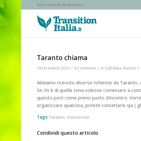
Sito in fase di allestimento...
Taranto chiama
/
/
/
18 Dicembre 2010
4 Commenti
in
Dall'Italia
,
Notizie
Abbiamo ricevuto diverse richieste da Taranto, cr
Se chi è di quella zona volesse cominciare a cono
questo post come primo punto d’incontro. Vorrei
organizzare qualcosa, potete contattarlo qui ( gla
Tags:
Taranto
,
transizione
Condividi questo articolo