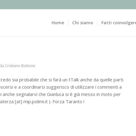
Home
Chi siamo
Fatti coinvolger
da
Cristiano Bottone
edo sia probabile che si farà un tTalk anche da quelle parti.
scersi e a coordinarsi suggerisco di utilizzare i commenti a
 anche segnalarvi che Gianluca si è già messo in moto per
terza [at] mip.polimi.it ). Forza Taranto !