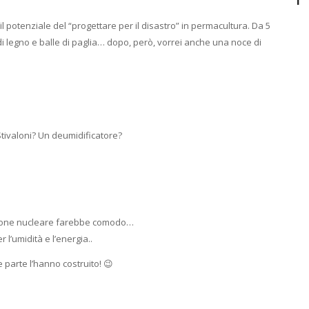
il potenziale del “progettare per il disastro” in permacultura. Da 5
to di legno e balle di paglia… dopo, però, vorrei anche una noce di
ivaloni? Un deumidificatore?
zione nucleare farebbe comodo…
 l’umidità e l’energia..
 parte l’hanno costruito! 😉