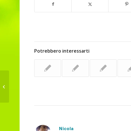
Potrebbero interessarti
Risvegli: L’Australia tassa le
emissioni
Nicola