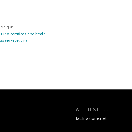
zia qui:
11/la-certificazione.html?
9834921715218
ALTRI SITI…
facilitazione.net