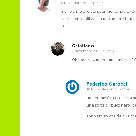
8 Novembre 2011 in 22:17
dice:
E dillo a me che sto sperimentando tutto 
giorni sotto il diluvio in un cantiere fat
cocco.
Cristiano
8 Novembre 2011 in 22:26
dice:
Oh povero… mandiamo ombrelli? St
Federico Carocci
10 Novembre 2011 in 14:26
dice:
un deumidificatore a rea
una sorta di “buco nero” per
sono sicuro che da qualche