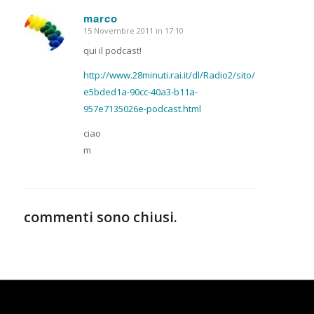
marco
15 Novembre 2011 in 17:10
dice:
qui il podcast!
http://www.28minuti.rai.it/dl/Radio2/sito/PublishingBlo
e5bded1a-90cc-40a3-b11a-
957e7135026e-podcast.html
ciao
m
commenti sono chiusi.