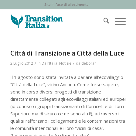
Sito in fase di allestimento...
Città di Transizione a Città della Luce
/
/
2 Luglio 2012
in
Dall'Italia
,
Notizie
da
deborah
Il 1 agosto sono stata invitata a parlare all’ecovillaggio
“Città della Luce”, vicino Ancona. Come forse sapete,
sono in corso diversi progetti di transizione
direttamente collegati agli ecovillaggi italiani ed europei
(io conosco i gruppi transizionanti di Corricelli e di Torri
Superiore ma di sicuro ce ne sono altri!), attraverso i
quali si rafforzano i collegamenti e le contaminazioni tra
le comunità intenzionali e i loro “vicini di casa”.
Parleremo di questo (e di molto altro)