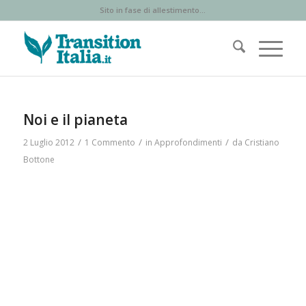
Sito in fase di allestimento...
Noi e il pianeta
/
/
/
2 Luglio 2012
1 Commento
in
Approfondimenti
da
Cristiano
Bottone