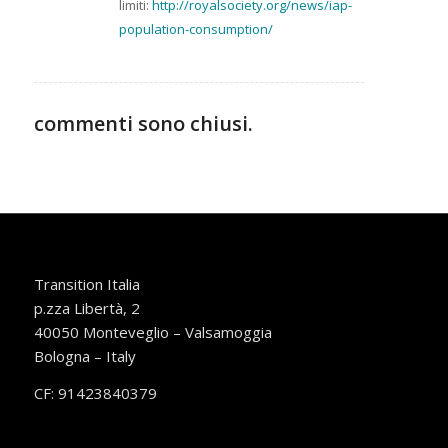
limiti:
http://royalsociety.org/news/iap-
population-consumption/
commenti sono chiusi.
Transition Italia
p.zza Libertà, 2
40050 Monteveglio – Valsamoggia
Bologna – Italy
CF: 91423840379