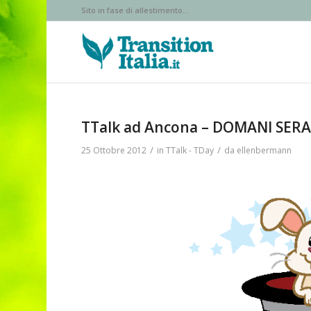
Sito in fase di allestimento...
TTalk ad Ancona – DOMANI SERA 
/
/
25 Ottobre 2012
in
TTalk - TDay
da
ellenbermann