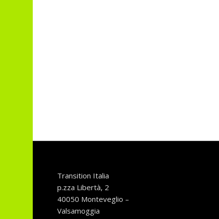
Transition Italia
p.zza Libertà, 2
40050 Monteveglio –
Valsamoggia