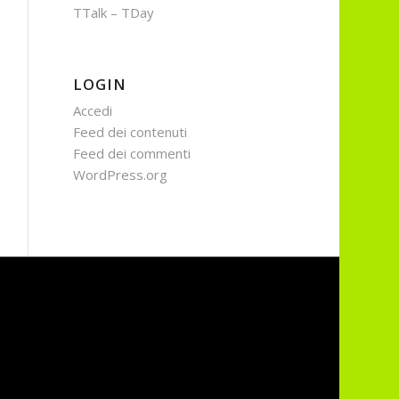
TTalk – TDay
LOGIN
Accedi
Feed dei contenuti
Feed dei commenti
WordPress.org