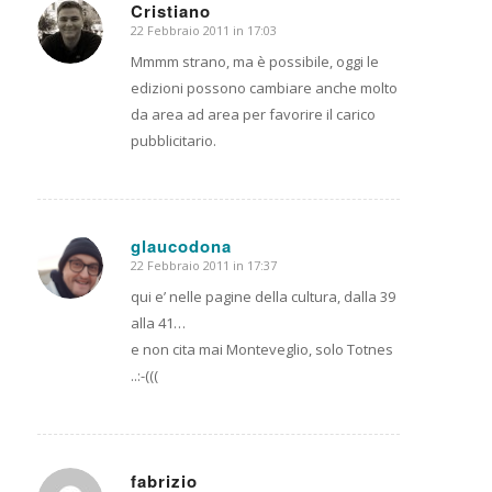
Cristiano
22 Febbraio 2011 in 17:03
dice:
Mmmm strano, ma è possibile, oggi le
edizioni possono cambiare anche molto
da area ad area per favorire il carico
pubblicitario.
glaucodona
22 Febbraio 2011 in 17:37
dice:
qui e’ nelle pagine della cultura, dalla 39
alla 41…
e non cita mai Monteveglio, solo Totnes
..:-(((
fabrizio