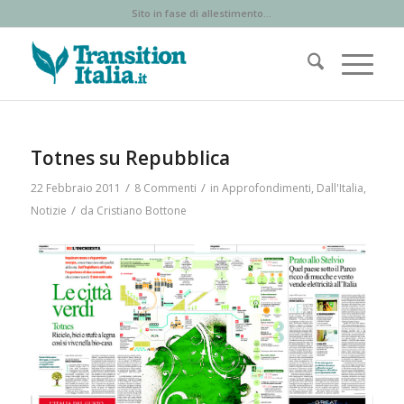
Sito in fase di allestimento...
ha
ha
ha
:
:
:
Totnes su Repubblica
/
/
22 Febbraio 2011
8 Commenti
in
Approfondimenti
,
Dall'Italia
,
/
Notizie
da
Cristiano Bottone