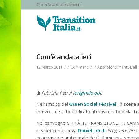
Sito in fase di allestimento...
Com’è andata ieri
/
/
12 Marzo 2011
4 Commenti
in
Approfondimenti
,
Dall'I
di
Fabrizia Petrei (
originale qui
)
Nell’ambito del
Green Social Festival
, in scena
marzo – è stato dedicato al movimento della Tra
Nel convegno CITTÀ IN TRANSIZIONE: IN CA
in videoconferenza
Daniel Lerch
Program Direct
economico e ambientale degli ultimi anni, spiega