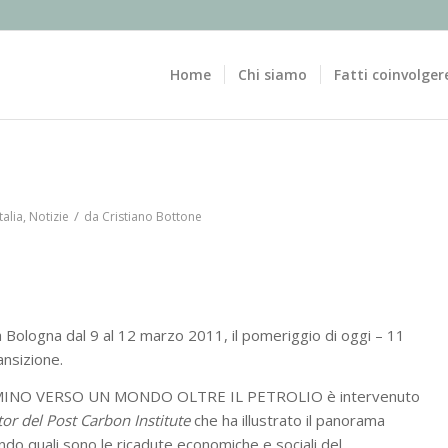
Home
Chi siamo
Fatti coinvolger
/
talia
,
Notizie
da
Cristiano Bottone
 a Bologna dal 9 al 12 marzo 2011, il pomeriggio di oggi – 11
nsizione.
MMINO VERSO UN MONDO OLTRE IL PETROLIO è intervenuto
or del Post Carbon Institute
che ha illustrato il panorama
ndo quali sono le ricadute economiche e sociali del