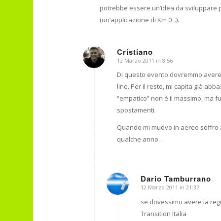
potrebbe essere un’idea da sviluppare per
(un’applicazione di Km 0 ..).
Cristiano
12 Marzo 2011 in 8:56
dice:
Di questo evento dovremmo avere l
line. Per il resto, mi capita già ab
“empatico” non è il massimo, ma fu
spostamenti.
Quando mi muovo in aereo soffro 
qualche anno…
Dario Tamburrano
12 Marzo 2011 in 21:37
dice:
se dovessimo avere la regi
Transition Italia