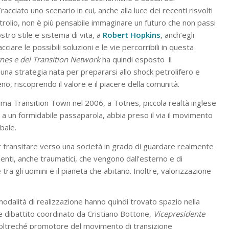
acciato uno scenario in cui, anche alla luce dei recenti risvolti
petrolio, non è più pensabile immaginare un futuro che non passi
tro stile e sistema di vita, a
Robert Hopkins
, anch’egli
ciare le possibili soluzioni e le vie percorribili in questa
nes e del Transition Network
ha quindi esposto il
una strategia nata per prepararsi allo shock petrolifero e
o, riscoprendo il valore e il piacere della comunità.
ima Transition Town nel 2006, a Totnes, piccola realtà inglese
 a un formidabile passaparola, abbia preso il via il movimento
bale.
r transitare verso una società in grado di guardare realmente
menti, anche traumatici, che vengono dall’esterno e di
e tra gli uomini e il pianeta che abitano. Inoltre, valorizzazione
 modalità di realizzazione hanno quindi trovato spazio nella
te dibattito coordinato da Cristiano Bottone,
V
icepresidente
 oltreché promotore del movimento di transizione