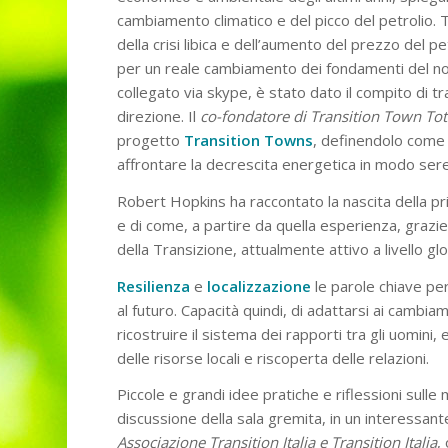
cambiamento climatico e del picco del petrolio. Tr
della crisi libica e dell’aumento del prezzo del 
per un reale cambiamento dei fondamenti del nos
collegato via skype, è stato dato il compito di trac
direzione. Il
co-fondatore di Transition Town Tot
progetto
Transition Towns
, definendolo come 
affrontare la decrescita energetica in modo seren
Robert Hopkins ha raccontato la nascita della pr
e di come, a partire da quella esperienza, grazie
della Transizione, attualmente attivo a livello glo
Resilienza
e
localizzazione
le parole chiave pe
al futuro. Capacità quindi, di adattarsi ai cambia
ricostruire il sistema dei rapporti tra gli uomini, 
delle risorse locali e riscoperta delle relazioni.
Piccole e grandi idee pratiche e riflessioni sulle
discussione della sala gremita, in un interessan
Associazione Transition Italia e Transition Italia
,