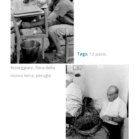
Tags:
12 passi
,
festeggiare
,
fiera della
nuova terra
,
perugia