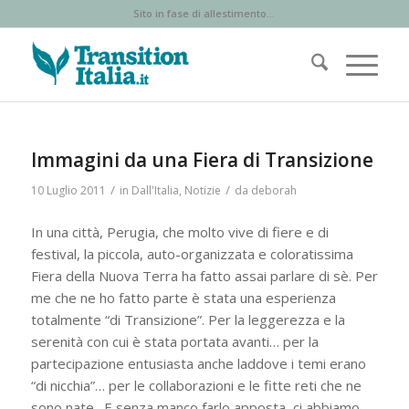
Sito in fase di allestimento...
Immagini da una Fiera di Transizione
/
/
10 Luglio 2011
in
Dall'Italia
,
Notizie
da
deborah
In una città, Perugia, che molto vive di fiere e di
festival, la piccola, auto-organizzata e coloratissima
Fiera della Nuova Terra ha fatto assai parlare di sè. Per
me che ne ho fatto parte è stata una esperienza
totalmente “di Transizione”. Per la leggerezza e la
serenità con cui è stata portata avanti… per la
partecipazione entusiasta anche laddove i temi erano
“di nicchia”… per le collaborazioni e le fitte reti che ne
sono nate. E senza manco farlo apposta, ci abbiamo