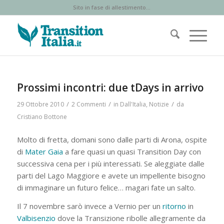
Sito in fase di allestimento...
Prossimi incontri: due tDays in arrivo
/
/
/
29 Ottobre 2010
2 Commenti
in
Dall'Italia
,
Notizie
da
Cristiano Bottone
Molto di fretta, domani sono dalle parti di Arona, ospite
di
Mater Gaia
a fare quasi un quasi Transition Day con
successiva cena per i più interessati. Se aleggiate dalle
parti del Lago Maggiore e avete un impellente bisogno
di immaginare un futuro felice… magari fate un salto.
Il 7 novembre sarò invece a Vernio per un
ritorno
in
Valbisenzio
dove la Transizione ribolle allegramente da