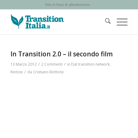
Sito in fase di allestimento...
ha
ha
:
:
In Transition 2.0 – il secondo film
/
/
13 Marzo 2012
2 Commenti
in
Dal transition network
,
/
Notizie
da
Cristiano Bottone