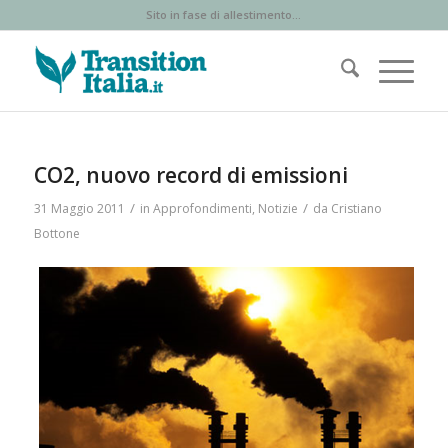
Sito in fase di allestimento...
CO2, nuovo record di emissioni
/
/
31 Maggio 2011
in
Approfondimenti
,
Notizie
da
Cristiano
Bottone